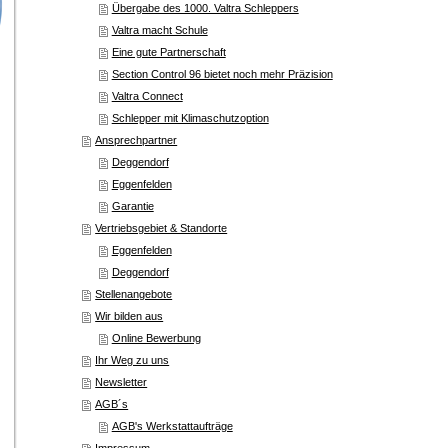
Übergabe des 1000. Valtra Schleppers
Valtra macht Schule
Eine gute Partnerschaft
Section Control 96 bietet noch mehr Präzision
Valtra Connect
Schlepper mit Klimaschutzoption
Ansprechpartner
Deggendorf
Eggenfelden
Garantie
Vertriebsgebiet & Standorte
Eggenfelden
Deggendorf
Stellenangebote
Wir bilden aus
Online Bewerbung
Ihr Weg zu uns
Newsletter
AGB´s
AGB's Werkstattaufträge