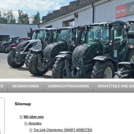
TE
NEUMASCHINEN
GEBRAUCHTMASCHINEN
ERSATZTEILE UND SE
Sitemap
Wir über uns
Aktuelles
Top Link Oberlenker SMART ARBEITEN