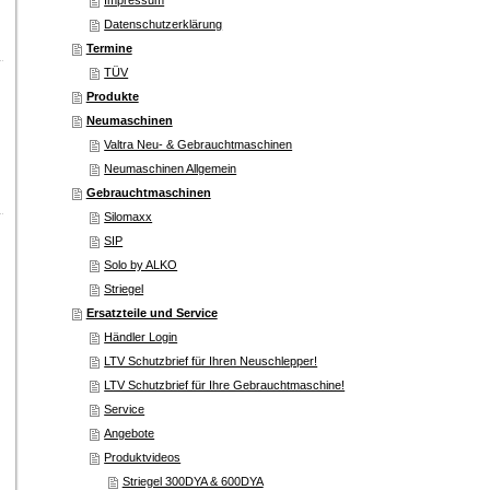
Impressum
Datenschutzerklärung
Termine
TÜV
Produkte
Neumaschinen
Valtra Neu- & Gebrauchtmaschinen
Neumaschinen Allgemein
Gebrauchtmaschinen
Silomaxx
SIP
Solo by ALKO
Striegel
Ersatzteile und Service
Händler Login
LTV Schutzbrief für Ihren Neuschlepper!
LTV Schutzbrief für Ihre Gebrauchtmaschine!
Service
Angebote
Produktvideos
Striegel 300DYA & 600DYA