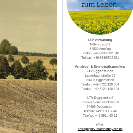
LTV Verwaltung
Mitterstraße 9
84539 Ampfing
Telefon: +49 8636/502 810
Telefax: +49 8636/502 811
Vertriebs- & Servicestützpunkte:
LTV Eggenfelden
Lauterbachstraße 63
84307 Eggenfelden
Telefon: +49 8721/120 384
Telefax: +49 8721/120 128
LTV Deggendorf
Unterer Sommerfeldweg 8
94469 Deggendorf
Telefon: +49 991 / 5046
Telefax: +49 991 / 43 22
eMail:
anfrage
@ltv-suedostbayern.de