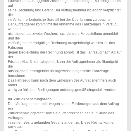
Wünscht der Auftraggeber Zustellung des Fahrzeuges, so erfolgt dieses
auf
seine Rechnung und Gefahr. Der Auftragsnehmer ist jedoch verpflichtet,
die
im Verkehr erforderliche Sorgfalt bei der Überführung zu beachten.
Der Auftraggeber kommt mit der Abnahme des Fahrzeuges in Verzug,
wenn er
nicht innerhalb zweier Wochen, nachdem die Fertigstellung gemeldet
und die
vorläufige oder endgültige Rechnung ausgehändigt worden ist, das
Fahrzeug
gegen Begleichung der Rechnung abholt. Ist das Fahrzeug nach Ablauf
der
Frist des Abs. 3 nicht abgeholt, kann der Auftragnehmer als Standgeld
die
ortsübliche Einstellgebühr für tageweise eingestellte Fahrzeuge
berechnen.
Das Fahrzeug kann nach dem Ermessen des Auftragsnehmers auch
ander-
weitig zu üblichen Bedingungen ordnungsgemäß eingestellt werden.
VII. Zurückbehaltungsrech
Dem Auftragnehmer steht wegen seiner Forderungen aus dem Auftrag
ein
Zurückbehaltungsrecht sowie ein Pfandrecht an den auf Grund des
Auftrages
in seinen Besitz gelangten Gegenständen zu. Diese Rechte können
auch we-