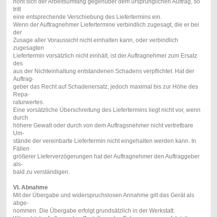
höht sich der Arbeitsumfang gegenüber dem ursprünglichen Auftrag, so
tritt
eine entsprechende Verschiebung des Liefertermins ein.
Wenn der Auftragnehmer Liefertermine verbindlich zugesagt, die er bei
der
Zusage aller Voraussicht nicht einhalten kann, oder verbindlich
zugesagten
Liefertermin vorsätzlich nicht einhält, ist der Auftragnehmer zum Ersatz
des
aus der Nichteinhaltung entstandenen Schadens verpflichtet. Hat der
Auftrag-
geber das Recht auf Schadenersatz, jedoch maximal bis zur Höhe des
Repa-
raturwertes.
Eine vorsätzliche Überschreitung des Liefertermins liegt nicht vor, wenn
durch
höhere Gewalt oder durch von dem Auftragsnehmer nicht vertretbare
Um-
stände der vereinbarte Liefertermin nicht eingehalten werden kann. In
Fällen
größerer Lieferverzögerungen hat der Auftragnehmer den Auftraggeber
als-
bald zu verständigen.
VI.
Abnahme
Mit der Übergabe und widerspruchslosen Annahme gilt das Gerät als
abge-
nommen. Die Übergabe erfolgt grundsätzlich in der Werkstatt.