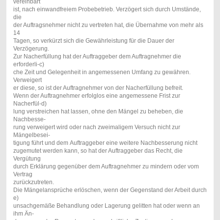
vereinbart
ist, nach einwandfreiem Probebetrieb. Verzögert sich durch Umstände,
die
der Auftragsnehmer nicht zu vertreten hat, die Übernahme von mehr als
14
Tagen, so verkürzt sich die Gewährleistung für die Dauer der
Verzögerung.
Zur Nacherfüllung hat der Auftraggeber dem Auftragnehmer die
erforderli-
c)
che Zeit und Gelegenheit in angemessenen Umfang zu gewähren.
Verweigert
er diese, so ist der Auftragnehmer von der Nacherfüllung befreit.
Wenn der Auftragnehmer erfolglos eine angemessene Frist zur
Nacherfül-
d)
lung verstreichen hat lassen, ohne den Mängel zu beheben, die
Nachbesse-
rung verweigert wird oder nach zweimaligem Versuch nicht zur
Mängelbesei-
tigung
führt
und
dem
Auftraggeber
eine
weitere
Nachbesserung
nicht
zugemutet werden kann, so hat der Auftraggeber das Recht, die
Vergütung
durch Erklärung gegenüber dem Auftragnehmer zu mindern oder vom
Vertrag
zurückzutreten.
Die Mängelansprüche erlöschen, wenn der Gegenstand der Arbeit durch
e)
unsachgemäße Behandlung oder Lagerung gelitten hat oder wenn an
ihm Än-