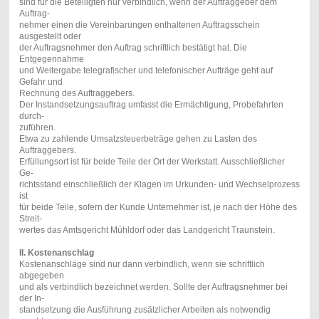
sind für die Beteiligten nur verbindlich, wenn der Auftraggeber dem
Auftrag-
nehmer einen die Vereinbarungen enthaltenen Auftragsschein
ausgestellt oder
der Auftragsnehmer den Auftrag schriftlich bestätigt hat. Die
Entgegennahme
und Weitergabe telegrafischer und telefonischer Aufträge geht auf
Gefahr und
Rechnung des Auftraggebers.
Der Instandsetzungsauftrag umfasst die Ermächtigung, Probefahrten
durch-
zuführen.
Etwa zu zahlende Umsatzsteuerbeträge gehen zu Lasten des
Auftraggebers.
Erfüllungsort ist für beide Teile der Ort der Werkstatt. Ausschließlicher
Ge-
richtsstand einschließlich der Klagen im Urkunden- und Wechselprozess
ist
für beide Teile, sofern der Kunde Unternehmer ist, je nach der Höhe des
Streit-
wertes das Amtsgericht Mühldorf oder das Landgericht Traunstein.
II. Kostenanschlag
Kostenanschläge sind nur dann verbindlich, wenn sie schriftlich
abgegeben
und als verbindlich bezeichnet werden. Sollte der Auftragsnehmer bei
der In-
standsetzung die Ausführung zusätzlicher Arbeiten als notwendig