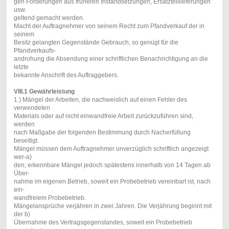
gen Forderungen aus früheren Instandsetzungen, Ersatzteillieferungen
usw.
geltend gemacht werden.
Macht der Auftragnehmer von seinem Recht zum Pfandverkauf der in
seinem
Besitz gelangten Gegenstände Gebrauch, so genügt für die
Pfandverkaufs-
androhung die Absendung einer schriftlichen Benachrichtigung an die
letzte
bekannte Anschrift des Auftraggebers.
VIII.1 Gewährleistung
1.) Mängel der Arbeiten, die nachweislich auf einen Fehler des
verwendeten
Materials oder auf nicht einwandfreie Arbeit zurückzuführen sind,
werden
nach Maßgabe der folgenden Bestimmung durch Nacherfüllung
beseitigt.
Mängel müssen dem Auftragnehmer unverzüglich schriftlich angezeigt
wer-
a)
den; erkennbare Mängel jedoch spätestens innerhalb von 14 Tagen ab
Über-
nahme im eigenen Betrieb, soweit ein Probebetrieb vereinbart ist, nach
ein-
wandfreiem Probebetrieb.
Mängelansprüche verjähren in zwei Jahren. Die Verjährung beginnt mit
der
b)
Übernahme des Vertragsgegenstandes, soweit ein Probebetrieb