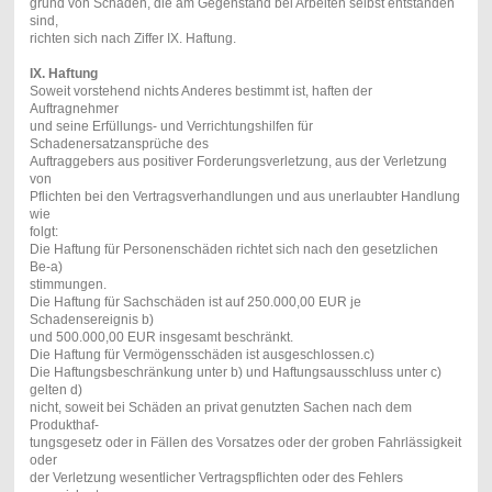
grund von Schäden, die am Gegenstand bei Arbeiten selbst entstanden
sind,
richten sich nach Ziffer IX. Haftung.
IX.
Haftung
Soweit vorstehend nichts Anderes bestimmt ist, haften der
Auftragnehmer
und seine Erfüllungs- und Verrichtungshilfen für
Schadenersatzansprüche des
Auftraggebers aus positiver Forderungsverletzung, aus der Verletzung
von
Pflichten bei den Vertragsverhandlungen und aus unerlaubter Handlung
wie
folgt:
Die Haftung für Personenschäden richtet sich nach den gesetzlichen
Be-
a)
stimmungen.
Die Haftung für Sachschäden ist auf 250.000,00 EUR je
Schadensereignis
b)
und 500.000,00 EUR insgesamt beschränkt.
Die Haftung für Vermögensschäden ist ausgeschlossen.
c)
Die Haftungsbeschränkung unter b) und Haftungsausschluss unter c)
gelten
d)
nicht, soweit bei Schäden an privat genutzten Sachen nach dem
Produkthaf-
tungsgesetz oder in Fällen des Vorsatzes oder der groben Fahrlässigkeit
oder
der Verletzung wesentlicher Vertragspflichten oder des Fehlers