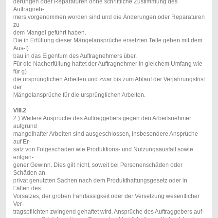
derungen oder Reparaturen ohne schriftliche Zustimmung des
Auftragneh-
mers vorgenommen worden sind und die Änderungen oder Reparaturen
zu
dem Mangel geführt haben.
Die in Erfüllung dieser Mängelansprüche ersetzten Teile gehen mit dem
Aus-
f)
bau in das Eigentum des Auftragnehmers über.
Für die Nacherfüllung haftet der Auftragnehmer in gleichem Umfang wie
für
g)
die ursprünglichen Arbeiten und zwar bis zum Ablauf der Verjährungsfrist
der
Mängelansprüche für die ursprünglichen Arbeiten.
VIII.2
2.) Weitere Ansprüche des Auftraggebers gegen den Arbeitsnehmer
aufgrund
mangelhafter Arbeiten sind ausgeschlossen, insbesondere Ansprüche
auf Er-
satz von Folgeschäden wie Produktions- und Nutzungsausfall sowie
entgan-
gener Gewinn. Dies gilt nicht, soweit bei Personenschäden oder
Schäden an
privat genutzten Sachen nach dem Produkthaftungsgesetz oder in
Fällen des
Vorsatzes, der groben Fahrlässigkeit oder der Versetzung wesentlicher
Ver-
tragspflichten zwingend gehaftet wird. Ansprüche des Auftraggebers auf-